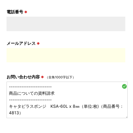
電話番号
※
メールアドレス
※
お問い合わせ内容
※
（全角1000字以下）
check