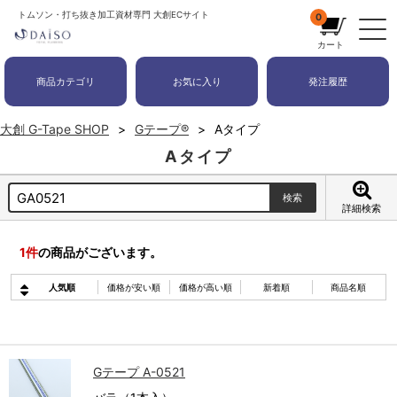
トムソン・打ち抜き加工資材専門 大創ECサイト
0
カート
商品カテゴリ
お気に入り
発注履歴
大創 G-Tape SHOP
Gテープ®
Aタイプ
Aタイプ
詳細検索
1
件
の商品がございます。
人気順
価格が安い順
価格が高い順
新着順
商品名順
Gテープ A-0521