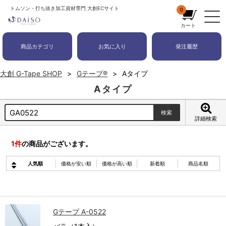
トムソン・打ち抜き加工資材専門 大創ECサイト
0
カート
商品カテゴリ
お気に入り
発注履歴
大創 G-Tape SHOP
Gテープ®
Aタイプ
Aタイプ
詳細検索
1
件
の商品がございます。
人気順
価格が安い順
価格が高い順
新着順
商品名順
Gテープ A-0522