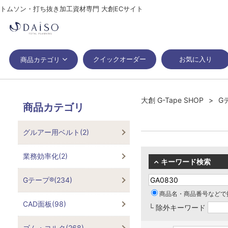
トムソン・打ち抜き加工資材専門 大創ECサイト
クイックオーダー
お気に入り
商品カテゴリ
大創 G-Tape SHOP
G
商品カテゴリ
グルアー用ベルト(2)
業務効率化(2)
キーワード検索
Gテープ®(234)
商品名・商品番号などで
CAD面板(98)
└ 除外キーワード
ゴム・コルク(268)