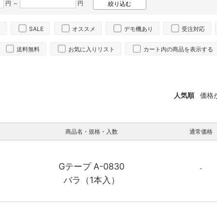
円 ～
円
り
SALE
オススメ
デモ機あり
受注対応
送料無料
お気に入りリスト
カート内の商品を表示する
人気順
価格
商品名・規格・入数
通常価格
Gテープ A-0830
-
バラ（1本入）