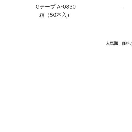
Gテープ A-0830
-
箱（50本入）
人気順
価格