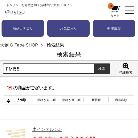
トムソン・打ち抜き加工資材専門 大創ECサイト
0
カート
商品カテゴリ
お気に入り
発注履歴
大創 G-Tape SHOP
検索結果
検索結果
詳細検索
1
件
の商品がございます。
人気順
価格が安い順
価格が高い順
新着順
商品名順
木インテル 5.5