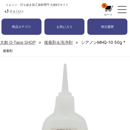
トムソン・打ち抜き加工資材専門 大創ECサイト
0
カート
商品カテゴリ
お気に入り
発注履歴
大創 G-Tape SHOP
接着剤＆洗浄剤
シアノンMHQ-10 50g *
接着剤