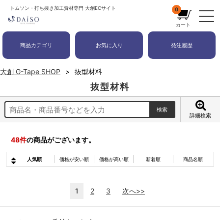
トムソン・打ち抜き加工資材専門 大創ECサイト
0
カート
商品カテゴリ
お気に入り
発注履歴
大創 G-Tape SHOP
抜型材料
抜型材料
詳細検索
48
件
の商品がございます。
人気順
価格が安い順
価格が高い順
新着順
商品名順
1
2
3
次へ>>