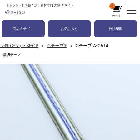
トムソン・打ち抜き加工資材専門 大創ECサイト
0
カート
商品カテゴリ
お気に入り
発注履歴
大創 G-Tape SHOP
Gテープ®
Gテープ A-0514
溝切テープ