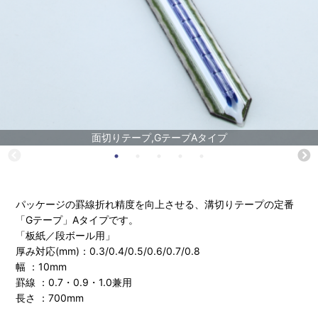
面切りテープ,GテープAタイプ
パッケージの罫線折れ精度を向上させる、溝切りテープの定番
「Gテープ」Aタイプです。
「板紙／段ボール用」
厚み対応(mm)：0.3/0.4/0.5/0.6/0.7/0.8
幅 ：10mm
罫線 ：0.7・0.9・1.0兼用
長さ ：700mm