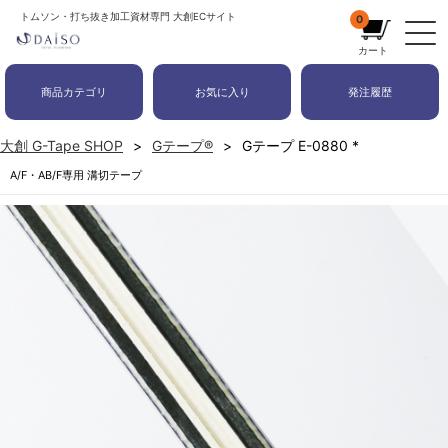
トムソン・打ち抜き加工資材専門 大創ECサイト
0
カート
商品カテゴリ
お気に入り
発注履歴
大創 G-Tape SHOP
Gテープ®
Gテープ E-0880 *
A/F・AB/F専用 溝切テープ