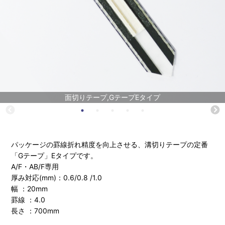
面切りテープ,GテープEタイプ
パッケージの罫線折れ精度を向上させる、溝切りテープの定番
「Gテープ」Eタイプです。
A/F・AB/F専用
厚み対応(mm)：0.6/0.8 /1.0
幅 ：20mm
罫線 ：4.0
長さ ：700mm