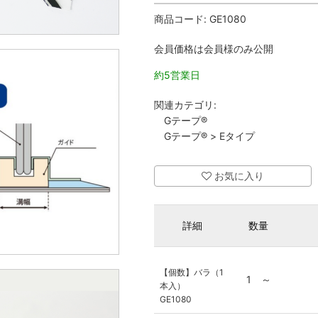
商品コード:
GE1080
会員価格は会員様のみ公開
約5営業日
関連カテゴリ:
Gテープ®
Gテープ®
>
Eタイプ
お気に入り
詳細
数量
【個数】バラ（1
1 ～
本入）
GE1080