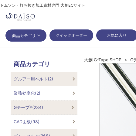
トムソン・打ち抜き加工資材専門 大創ECサイト
クイックオーダー
お気に入り
商品カテゴリ
大創 G-Tape SHOP
G
商品カテゴリ
グルアー用ベルト(2)
業務効率化(2)
Gテープ®(234)
CAD面板(98)
ゴム・コルク(268)