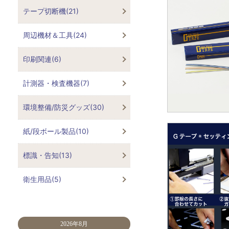
テープ切断機(21)
周辺機材＆工具(24)
印刷関連(6)
計測器・検査機器(7)
環境整備/防災グッズ(30)
紙/段ボール製品(10)
標識・告知(13)
衛生用品(5)
2026年8月