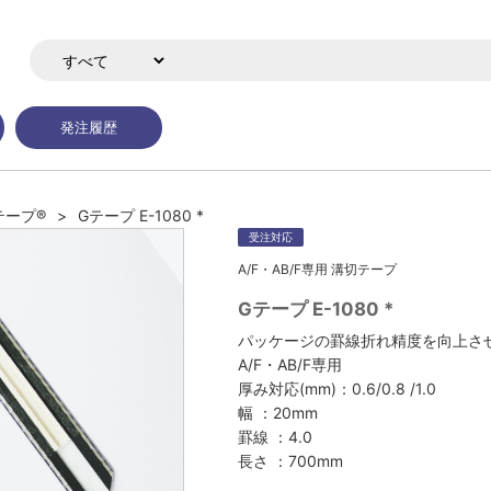
発注履歴
テープ®
Gテープ E-1080 *
受注対応
A/F・AB/F専用 溝切テープ
Gテープ E-1080 *
パッケージの罫線折れ精度を向上さ
A/F・AB/F専用
厚み対応(mm)：0.6/0.8 /1.0
幅 ：20mm
罫線 ：4.0
長さ ：700mm