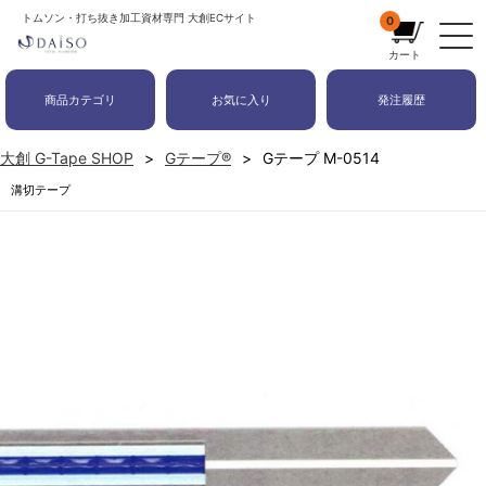
トムソン・打ち抜き加工資材専門 大創ECサイト
0
カート
商品カテゴリ
お気に入り
発注履歴
大創 G-Tape SHOP
Gテープ®
Gテープ M-0514
溝切テープ