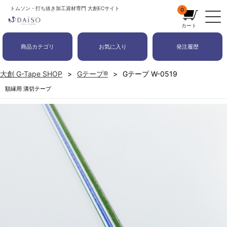
トムソン・打ち抜き加工資材専門 大創ECサイト
0
カート
商品カテゴリ
お気に入り
発注履歴
大創 G-Tape SHOP
Gテープ®
Gテープ W-0519
額縁用 溝切テープ