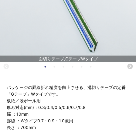
面切りテープ,GテープWタイプ
パッケージの罫線折れ精度を向上させる、溝切りテープの定番
「Gテープ」Wタイプです。
板紙／段ボール用
厚み対応(mm)：0.3/0.4/0.5/0.6/0.7/0.8
幅 ：10mm
罫線 ：Wタイプ0.7・0.9・1.0兼用
長さ ：700mm